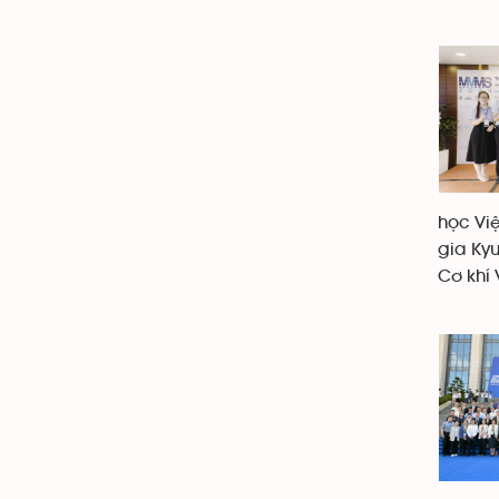
học Vi
gia Ky
Cơ khí