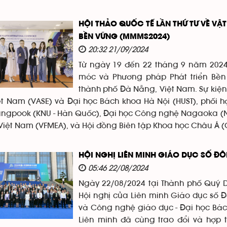
HỘI THẢO QUỐC TẾ LẦN THỨ TƯ VỀ VẬ
BỀN VỮNG (MMMS2024)
20:32 21/09/2024
Từ ngày 19 đến 22 tháng 9 năm 2024, 
móc và Phương pháp Phát triển Bền
thành phố Đà Nẵng, Việt Nam. Sự kiện
ệt Nam (VASE) và Đại học Bách khoa Hà Nội (HUST), phối 
ungpook (KNU - Hàn Quốc), Đại học Công nghệ Nagaoka (NUT
 Việt Nam (VFMEA), và Hội đồng Biên tập Khoa học Châu Á (
HỘI NGHỊ LIÊN MINH GIÁO DỤC SỐ Đ
05:46 22/08/2024
Ngày 22/08/2024 tại Thành phố Quý D
Hội nghị của Liên minh Giáo dục số 
và Công nghệ giáo dục - Đại học Bác
Liên minh đã cùng trao đổi và hợp 