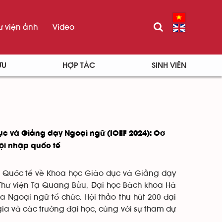
ư viện ảnh
Video
ỨU
HỢP TÁC
SINH VIÊN
ục và Giảng dạy Ngoại ngữ (ICEF 2024): Cơ
ội nhập quốc tế
o Quốc tế về Khoa học Giáo dục và Giảng dạy
 Thư viện Tạ Quang Bửu, Đại học Bách khoa Hà
 Ngoại ngữ tổ chức. Hội thảo thu hút 200 đại
gia và các trường đại học, cùng với sự tham dự