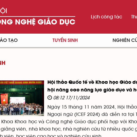
ỘI
Lịch công tác
Th
ÔNG NGHỆ GIÁO DỤC
ÀO TẠO
TUYỂN SINH
NGHIÊN C
NH
Hội thảo Quốc tế về Khoa học Giáo d
hội nâng cao năng lực giáo dục và h
08:12 17/11/2024
Ngày 15 tháng 11 năm 2024, Hội thả
Ngoại ngữ (ICEF 2024) đã diễn ra tại
o Khoa Khoa học và Công nghệ Giáo dục phối hợp với Khoa
à giảng viên, nhà khoa học, nhà nghiên cứu từ nhiều quốc 
h viên, học viên cao học và nghiên cứu sinh.