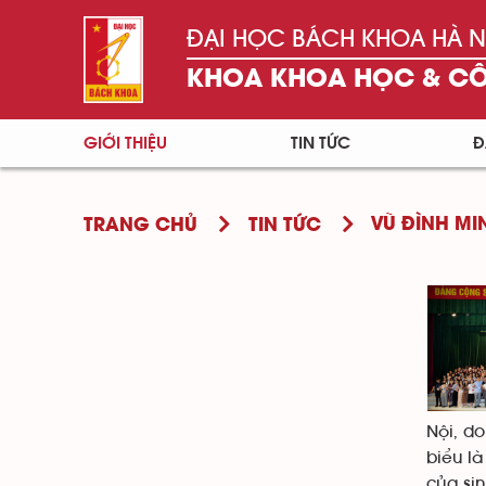
ĐẠI HỌC BÁCH KHOA HÀ N
KHOA KHOA HỌC & C
GIỚI THIỆU
TIN TỨC
Đ
VŨ ĐÌNH MI
TRANG CHỦ
TIN TỨC
Nội, d
biểu l
của sin