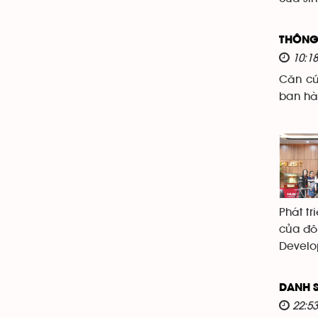
THÔNG
10:1
Căn cứ
ban hà
Phát tr
của đôn
Develo
DANH S
22:5