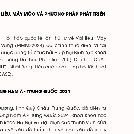
T LIỆU, MÁY MÓC VÀ PHƯƠNG PHÁP PHÁT TRIỂN
Hội thảo quốc tế lần thứ tư về Vật liệu, Máy
 vững (MMMS2024) đã chính thức diễn ra tại
 được đồng tổ chức bởi Hiệp hội Biên tập Khoa
hợp cùng Đại học Phenikaa (PU), Đại học Quốc
 - Nhật Bản), Liên đoàn các Hiệp hội Kỹ thuật
CASE).
ÔNG NAM Á - TRUNG QUỐC 2024
ương, tỉnh Quý Châu, Trung Quốc, đã diễn ra
Đông Nam Á - Trung Quốc 2024. Khoa Khoa học
h khoa Hà Nội và đại diện các thành viên của
tác về vấn đề triển khai và các vấn đề xoay