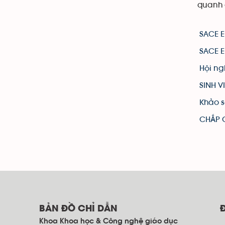
quanh 
SACE E
SACE E
Hội ng
SINH 
Khảo s
CHẮP C
BẢN ĐỒ CHỈ DẪN
Khoa Khoa học & Công nghệ giáo dục