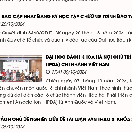
 BÁO CẬP NHẬT ĐĂNG KÝ HỌC TẬP CHƯƠNG TRÌNH ĐÀO 
8 20/10/2024
 Quyết định 8460/QĐ-ĐHBK ngày 20 tháng 8 năm 2024 của
nh Quy chế Tổ chức và quản lý đào tạo của Đại học Bách k
ĐẠI HỌC BÁCH KHOA HÀ NỘI CHỦ TRÌ
(IPDA) CHI NHÁNH VIỆT NAM
17:41 09/10/2024
Chiều ngày 07 tháng 10 năm 2024, tạ
iển chuyên môn quốc tế chi nhánh Việt Nam theo hình thức k
g đủ đại diện các tổ chức thành viên Hiệp hội Phát triển 
pment Association – IPDA) từ Anh Quốc và Việt Nam.
ÁCH CHỦ ĐỀ NGHIÊN CỨU ĐỀ TÀI LUẬN VĂN THẠC SĨ KHÓA 2
3 06/10/2024