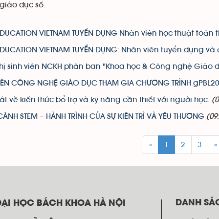
giáo dục số.
DUCATION VIETNAM TUYỂN DỤNG Nhân viên học thuật toàn th
DUCATION VIETNAM TUYỂN DỤNG: Nhân viên tuyển dụng và đ
hị sinh viên NCKH phân ban "Khoa học & Công nghệ Giáo d
VIÊN CÔNG NGHỆ GIÁO DỤC THAM GIA CHƯƠNG TRÌNH gPBL202
át về kiến thức bổ trợ và kỹ năng cần thiết với người học.
(0
ÁNH STEM – HÀNH TRÌNH CỦA SỰ KIÊN TRÌ VÀ YÊU THƯƠNG
(09
«
1
2
3
»
DANH SÁ
ĐẠI HỌC BÁCH KHOA HÀ NỘI