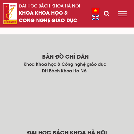
ĐẠI HỌC BÁCH KHOA HÀ NỘI
KHOA KHOA HỌC &
CÔNG NGHỆ GIÁO DỤC
BẢN ĐỒ CHỈ DẪN
Khoa Khoa học & Công nghệ giáo dục
ĐH Bách Khoa Hà Nội
ĐẠI HỌC BÁCH KHOA HÀ NỘI