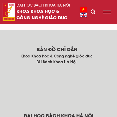
ĐẠI HỌC BÁCH KHOA HÀ NỘI
KHOA KHOA HỌC &
CÔNG NGHỆ GIÁO DỤC
BẢN ĐỒ CHỈ DẪN
Khoa Khoa học & Công nghệ giáo dục
ĐH Bách Khoa Hà Nội
ĐẠI HỌC BÁCH KHOA HÀ NỘI