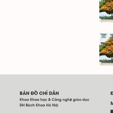
BẢN ĐỒ CHỈ DẪN
Khoa Khoa học & Công nghệ giáo dục
ĐH Bách Khoa Hà Nội