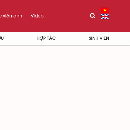
ư viện ảnh
Video
ỨU
HỢP TÁC
SINH VIÊN