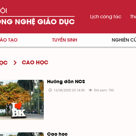
ỘI
Lịch công tác
Th
ÔNG NGHỆ GIÁO DỤC
ÀO TẠO
TUYỂN SINH
NGHIÊN C
CAO HỌC
HỌC
Hướng dẫn NCS
13/08/2025 23:14:00
Đã xem: 750
Cao học