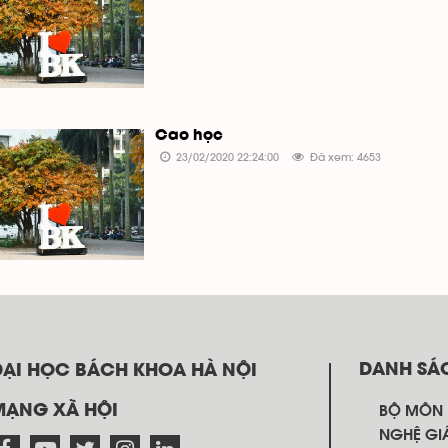
Cao học
23/02/2020 22:24:00
Đã xem: 4653
DANH SÁ
ĐẠI HỌC BÁCH KHOA HÀ NỘI
MẠNG XÃ HỘI
BỘ MÔN
NGHỆ GI