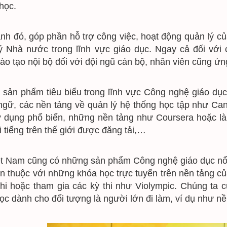
học.
̣nh đó, góp phần hỗ trợ công việc, hoạt động quản lý 
ý Nhà nước trong lĩnh vực giáo dục. Ngay cả đối với c
ào tạo nội bộ đối với đội ngũ cán bộ, nhân viên cũng ứ
 sản phẩm tiêu biểu trong lĩnh vực Công nghệ giáo dụ
ngữ, các nền tảng về quản lý hệ thống học tập như Can
ử dụng phổ biến, những nền tảng như Coursera hoặc là 
i tiếng trên thế giới được đăng tải,…
ệt Nam cũng có những sản phẩm Công nghệ giáo dục nổi ti
en thuộc với những khóa học trực tuyến trên nền tảng c
thi hoặc tham gia các kỳ thi như Violympic. Chúng ta cu
ọc dành cho đối tượng là người lớn đi làm, ví dụ như nề