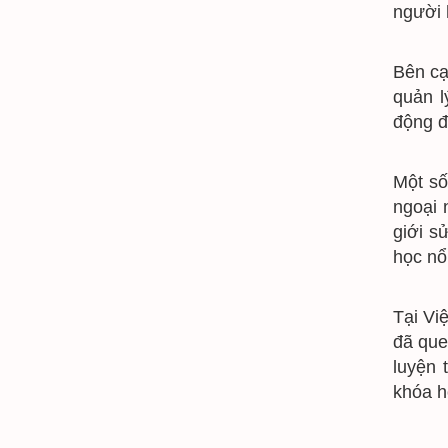
người 
Bên ca
quản l
động đ
Một số
ngoại 
giới s
học nổ
Tại Vi
đã qu
luyện 
khóa h