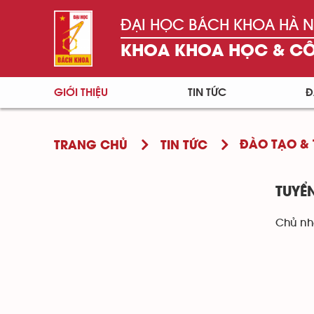
ĐẠI HỌC BÁCH KHOA HÀ N
KHOA KHOA HỌC & C
GIỚI THIỆU
TIN TỨC
Đ
ĐÀO TẠO & 
TRANG CHỦ
TIN TỨC
TUYỂ
Chủ nhậ