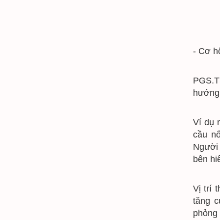
- Cơ hô
PGS.TS
hướng
Ví dụ 
cầu nố
Người
bên hi
Vị trí
tăng c
phỏng 