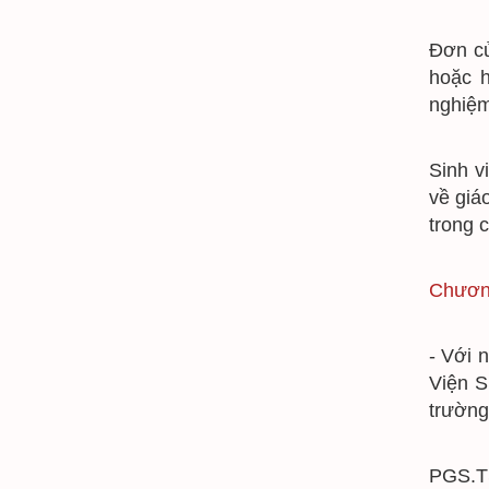
Đơn cư
hoặc h
nghiệm
Sinh v
về giá
trong 
Chương
- Với 
Viện S
trườn
PGS.TS