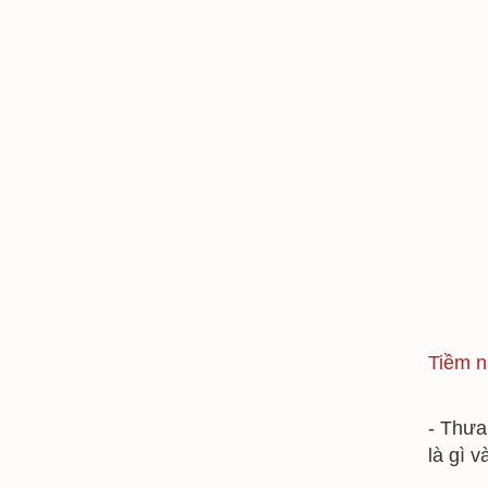
Tiềm n
- Thưa
là gì 