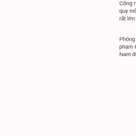
Công n
quy mô
rất lớn
Phóng 
phạm K
Nam để