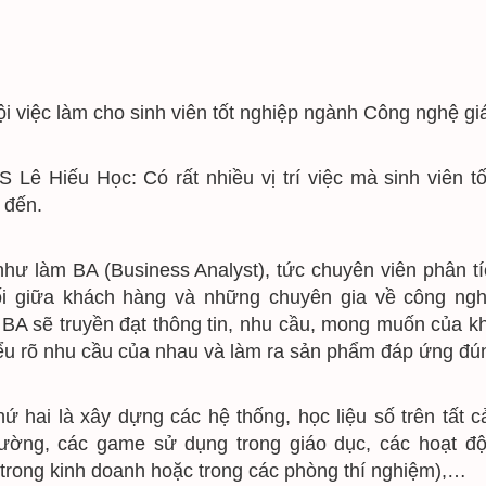
̣i việc làm cho sinh viên tốt nghiệp ngành Công nghệ g
 Lê Hiếu Học: Có rất nhiều vị trí việc mà sinh viê
 đến.
như làm BA (Business Analyst), tức chuyên viên phân tích
i giữa khách hàng và những chuyên gia về công nghệ 
 BA sẽ truyền đạt thông tin, nhu cầu, mong muốn của k
ểu rõ nhu cầu của nhau và làm ra sản phẩm đáp ứng đú
 thứ hai là xây dựng các hệ thống, học liệu số trên tất c
ường, các game sử dụng trong giáo dục, các hoạt đ
trong kinh doanh hoặc trong các phòng thí nghiệm),…