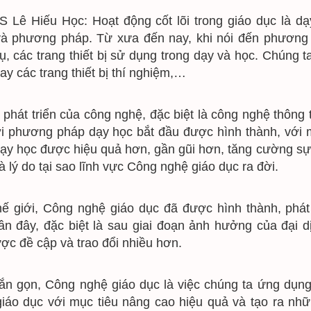
Lê Hiếu Học: Hoạt động cốt lõi trong giáo dục là dạy
à phương pháp. Từ xưa đến nay, khi nói đến phương pha
ụ, các trang thiết bị sử dụng trong dạy và học. Chúng ta
ay các trang thiết bị thí nghiệm,…
ự phát triển của công nghệ, đặc biệt là công nghệ thông 
i phương pháp dạy học bắt đầu được hình thành, với 
ạy học được hiệu quả hơn, gần gũi hơn, tăng cường sự 
là lý do tại sao lĩnh vực Công nghệ giáo dục ra đời.
hế giới, Công nghệ giáo dục đã được hình thành, phát t
n đây, đặc biệt là sau giai đoạn ảnh hưởng của đại dị
ợc đề cập và trao đổi nhiều hơn.
ắn gọn, Công nghệ giáo dục là việc chúng ta ứng dụng 
giáo dục với mục tiêu nâng cao hiệu quả và tạo ra nhữn