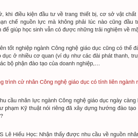
̉, khi điều kiện đầu tư về trang thiết bị, cơ sở vật ch
ạn chế nguồn lực mà không phải lúc nào cũng đầu tư
 để giúp học sinh vẫn có được những trải nghiệm về mặ
iên tốt nghiệp ngành Công nghệ giáo dục cũng có thể đả
o dục ở nhiều cơ quan (ví dụ như các đài phát thanh, tru
các bộ phận đào tạo của doanh nghiệp,…
 trình cử nhân Công nghệ giáo dục có tính liên ngành r
nhu cầu nhân lực ngành Công nghệ giáo dục ngày càng lớ
ư phạm Kỹ thuật nói riêng đã xây dựng hướng đào tạo n
g?
 Lê Hiếu Học: Nhận thấy được nhu cầu về nguồn nhân