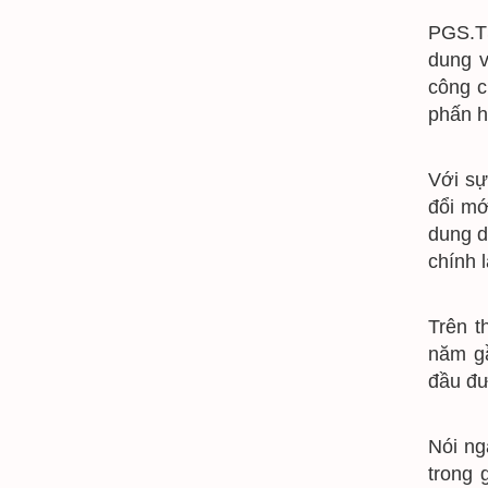
PGS.TS 
dung v
công c
phấn h
Với s
đổi mớ
dung d
chính 
Trên t
năm gầ
đầu đư
Nói ng
trong 