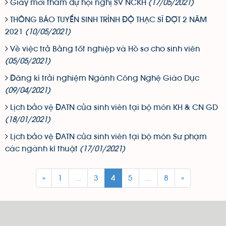
Giấy mời tham dự hội nghị SV NCKH
(17/05/2021)
THÔNG BÁO TUYỂN SINH TRÌNH ĐỘ THẠC SĨ ĐỢT 2 NĂM
2021
(10/05/2021)
Về việc trả Bằng tốt nghiệp và Hồ sơ cho sinh viên
(05/05/2021)
Đăng kí trải nghiệm Ngành Công Nghệ Giáo Dục
(09/04/2021)
Lịch bảo vệ ĐATN của sinh viên tại bộ môn KH & CN GD
(18/01/2021)
Lịch bảo vệ ĐATN của sinh viên tại bộ môn Sư phạm
các ngành kĩ thuật
(17/01/2021)
«
1
...
3
4
5
...
8
»