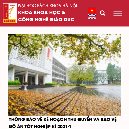
ĐẠI HỌC BÁCH KHOA HÀ NỘI
KHOA KHOA HỌC &
CÔNG NGHỆ GIÁO DỤC
THÔNG BÁO VỀ KẾ HOẠCH THU QUYỂN VÀ BẢO VỆ
ĐỒ ÁN TỐT NGHIỆP KÌ 2021-1