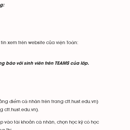
g:
 tin xem trên website của viện Toán:
g báo với sinh viên trên TEAMS của lớp.
bảng điểm cá nhân trên trang ctt.hust.edu.vn)
 ctt.hust.edu.vn).
ập vào tài khoản cá nhân, chọn học kỳ có học