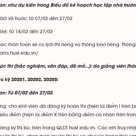
ian: như dự kiến trong Biểu đổ kế hoạch học tập nhà trườn
K65 về trước: từ 07/02 đến 27/02
K66: từ 14/02 đến 27/02
ác môn Toán sẽ có lịch thi riêng và thông báo riêng. Thông
sami.hust.edu.vn/
ức thi (trắc nghiệm, vấn đáp, đề mở…): do giảng viên thôn
bù kỳ 20201, 20202, 20203:
an: Từ 07/02 đến 27/02.
ng: cho sinh viên đã đăng ký hoãn thi (hiện là điểm I trên 
iếu điểm (hiện là điểm X trên bảng điểm cá nhân trên trang
ng ký thi bù: trên trang QLDT.hust.edu.vn. Các em truy nh