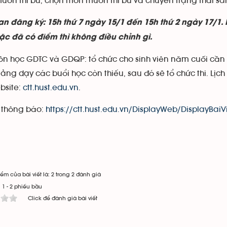
uốn thi bù, chọn môn muốn thi bù và chuyển trạng thái san
ian đăng ký: 15h thứ 7 ngày 15/1 đến 15h thứ 2 ngày 17/1
ặc đã có điểm thì không điều chỉnh gì.
n học GDTC và GDQP: tổ chức cho sinh viên năm cuối cần 
ảng dạy các buổi học còn thiếu, sau đó sẽ tổ chức thi. Lịch
bsite:
ctt.hust.edu.vn
.
t thông báo:
https://ctt.hust.edu.vn/DisplayWeb/DisplayBaiV
ểm của bài viết là: 2 trong 2 đánh giá
:
1
-
2
phiếu bầu
Click để đánh giá bài viết