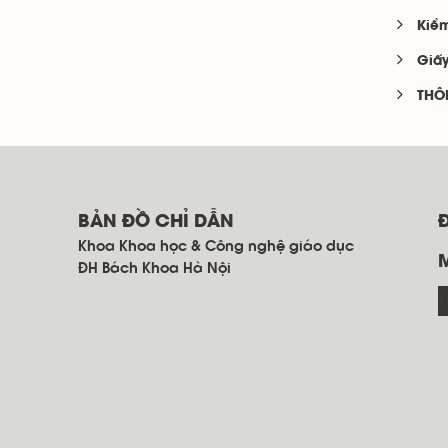
Kiểm
Giấy
THÔ
BẢN ĐỒ CHỈ DẪN
Khoa Khoa học & Công nghệ giáo dục
ĐH Bách Khoa Hà Nội