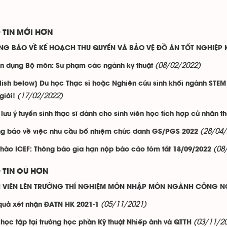
 TIN MỚI HƠN
NG BÁO VỀ KẾ HOẠCH THU QUYỂN VÀ BẢO VỆ ĐỒ ÁN TỐT NGHIỆP K
(08/02/2022)
n dụng Bộ môn: Sư phạm các ngành kỹ thuật
lish below] Du học Thạc sĩ hoặc Nghiên cứu sinh khối ngành STE
(17/02/2022)
giới!
lưu ý tuyển sinh thạc sĩ dành cho sinh viên học tích hợp cử nhân th
(28/04/
g báo về việc nhu cầu bổ nhiệm chức danh GS/PGS 2022
(08
thảo ICEF: Thông báo gia hạn nộp báo cáo tóm tắt 18/09/2022
 TIN CŨ HƠN
H VIÊN LÊN TRƯỜNG THÍ NGHIỆM MÔN NHẬP MÔN NGÀNH CÔNG NG
(05/11/2021)
quả xét nhận ĐATN HK 2021-1
(03/11/2
 học tập tại trường học phần Kỹ thuật Nhiếp ảnh và QTTH