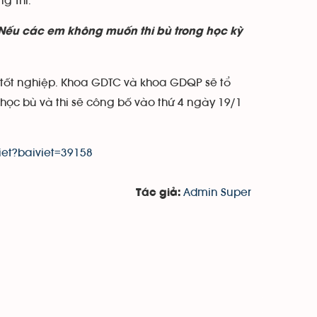
g Thi.
. Nếu các em không muốn thi bù trong học kỳ
tốt nghiệp. Khoa GDTC và khoa GDQP sẽ tổ
 học bù và thi sẽ công bố vào thứ 4 ngày 19/1
iet?baiviet=39158
Admin Super
Tác giả: