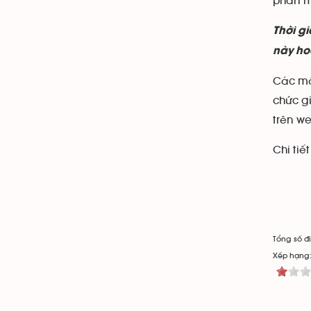
phần m
Thời g
này ho
Các mô
chức gi
trên we
Chi tiế
Tổng số đi
Xếp hạng