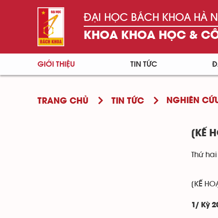
ĐẠI HỌC BÁCH KHOA HÀ N
KHOA KHOA HỌC & C
GIỚI THIỆU
TIN TỨC
Đ
NGHIÊN CỨ
TRANG CHỦ
TIN TỨC
[KẾ 
Thứ hai
[KẾ HO
1/ Kỳ 2