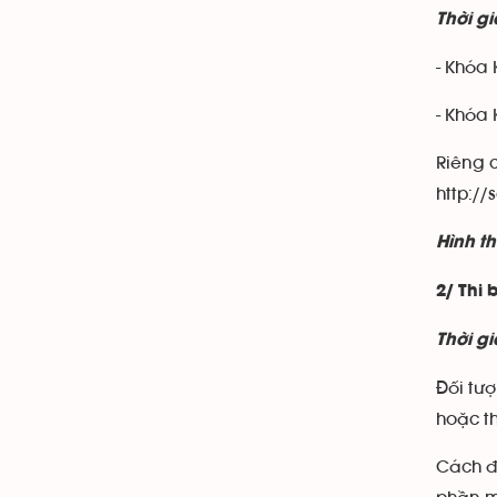
Thời g
- Khóa 
- Khóa 
Riêng c
http://
Hình th
2/ Thi 
Thời gi
Đối tượ
hoặc th
Cách đă