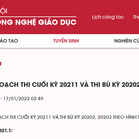
ỘI
Lịch công tác
Th
ÔNG NGHỆ GIÁO DỤC
ÀO TẠO
TUYỂN SINH
NGHIÊN C
U
HOẠCH THI CUỐI KỲ 20211 VÀ THI BÙ KỲ 2020
 - 17/01/2022 02:49
ẠCH THI CUỐI KỲ 20211 VÀ THI BÙ KỲ 20202, 20203 THEO HÌNH
021.1: