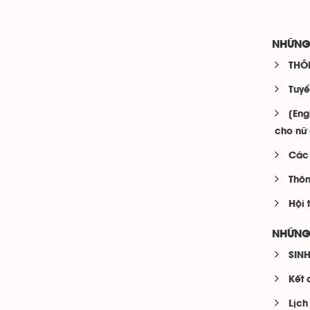
NHỮNG
THÔ
Tuyể
[Eng
cho nữ 
Các 
Thôn
Hội 
NHỮNG
SIN
Kết 
Lịch