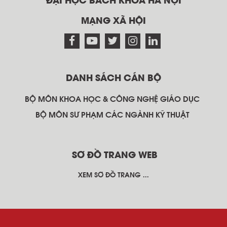
ĐẠI HỌC BÁCH KHOA HÀ NỘI
MẠNG XÃ HỘI
DANH SÁCH CÁN BỘ
BỘ MÔN KHOA HỌC & CÔNG NGHỆ GIÁO DỤC
BỘ MÔN SƯ PHẠM CÁC NGÀNH KỸ THUẬT
SƠ ĐỒ TRANG WEB
XEM SƠ ĐỒ TRANG ...