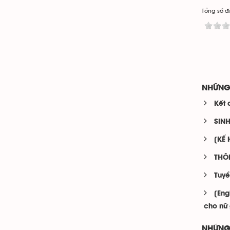
Tổng số đi
NHỮNG
Kết 
SIN
[KẾ 
THÔ
Tuyể
[Eng
cho nữ 
NHỮNG