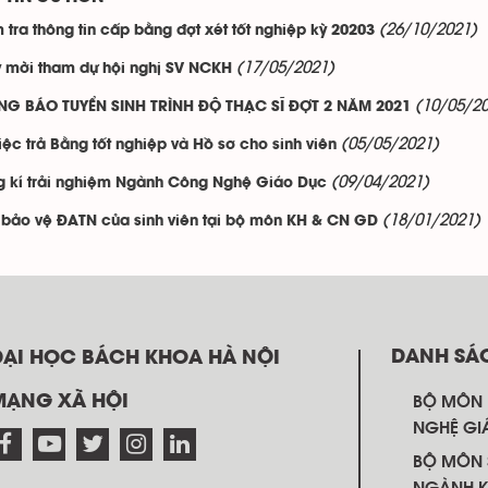
(26/10/2021)
 tra thông tin cấp bằng đợt xét tốt nghiệp kỳ 20203
(17/05/2021)
 mời tham dự hội nghị SV NCKH
(10/05/2
NG BÁO TUYỂN SINH TRÌNH ĐỘ THẠC SĨ ĐỢT 2 NĂM 2021
(05/05/2021)
iệc trả Bằng tốt nghiệp và Hồ sơ cho sinh viên
(09/04/2021)
 kí trải nghiệm Ngành Công Nghệ Giáo Dục
(18/01/2021)
 bảo vệ ĐATN của sinh viên tại bộ môn KH & CN GD
DANH SÁ
ĐẠI HỌC BÁCH KHOA HÀ NỘI
MẠNG XÃ HỘI
BỘ MÔN
NGHỆ GI
BỘ MÔN 
NGÀNH K