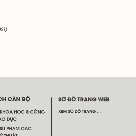
021)
CH CÁN BỘ
SƠ ĐỒ TRANG WEB
 KHOA HỌC & CÔNG
XEM SƠ ĐỒ TRANG ...
ÁO DỤC
SƯ PHẠM CÁC
Ỹ THUẬT