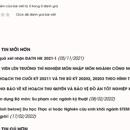
ểm của bài viết là: 0 trong 0 đánh giá
Click để đánh giá bài viết
 TIN MỚI HƠN
(05/11/2021)
quả xét nhận ĐATN HK 2021-1
H VIÊN LÊN TRƯỜNG THÍ NGHIỆM MÔN NHẬP MÔN NGÀNH CÔNG NG
HOẠCH THI CUỐI KỲ 20211 VÀ THI BÙ KỲ 20202, 20203 THEO HÌNH 
NG BÁO VỀ KẾ HOẠCH THU QUYỂN VÀ BẢO VỆ ĐỒ ÁN TỐT NGHIỆP K
(08/02/2022)
n dụng Bộ môn: Sư phạm các ngành kỹ thuật
lish below] Du học Thạc sĩ hoặc Nghiên cứu sinh khối ngành STE
(17/02/2022)
giới!
 TIN CŨ HƠN