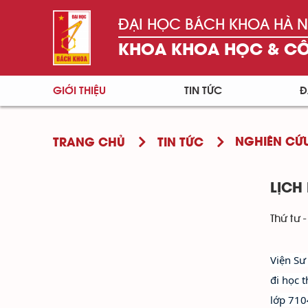
ĐẠI HỌC BÁCH KHOA HÀ N
KHOA KHOA HỌC & C
GIỚI THIỆU
TIN TỨC
Đ
NGHIÊN CỨ
TRANG CHỦ
TIN TỨC
LỊCH
Thứ tư 
Viện Sư
đi học 
lớp 710