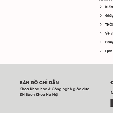
Kiểm
Giấy
THÔ
Về v
Đăng
Lịch
BẢN ĐỒ CHỈ DẪN
Khoa Khoa học & Công nghệ giáo dục
ĐH Bách Khoa Hà Nội