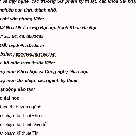
t và dạy nghề, các trường Sư phạm kỹ thuật, các khoa Sư phạ
ghiệp của tỉnh, thành phố.
a chỉ văn phòng Viện
:
02 Nhà D5 Trường Đại học Bách Khoa Hà Nội
l/Fax: 84. 43. 8681432
ail:
sepd@hust.edu.vn
bsite:
http://feed.hust.edu.vn
c bộ môn trực thuộc Viện
:
 Bộ môn Khoa học và Công nghệ Giáo dục
 Bộ môn Sư phạm các ngành kỹ thuật
oạt động đào tạo:
o đại học
 theo 4 chuyên ngành:
Sư phạm kĩ thuật Điện
Sư phạm kĩ thuật Điện tử
Sư phạm kĩ thuật Tin