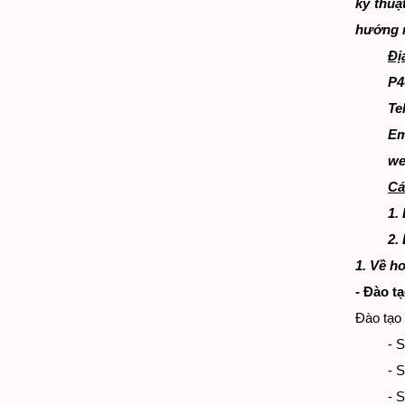
kỹ thuậ
hướng n
Đị
P4
Te
Em
we
Cá
1.
2.
1. Về h
-
Đào tạ
Đào tạo
- 
- 
- 