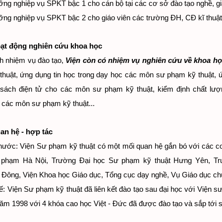
ỡng nghiệp vụ SPKT bậc 1 cho cán bộ tại các cơ sở đào tạo nghề, gi
ỡng nghiệp vụ SPKT bậc 2 cho giáo viên các trường ĐH, CĐ kĩ thuật
oạt động nghiên cứu khoa học
h nhiệm vụ đào tạo,
Viện còn có nhiệm vụ nghiên cứu về khoa họ
thuật, ứng dụng tin học trong dạy học các môn sư phạm kỹ thuật, ứ
ế sách điện tử cho các môn sư phạm kỹ thuật, kiểm định chất l
g các môn sư phạm kỹ thuật...
uan hệ - hợp tác
 nước: Viện Sư phạm kỹ thuật có một mối quan hệ gắn bó với các c
phạm Hà Nội, Trường Đại học Sư phạm kỹ thuật Hưng Yên, Trư
Đông, Viện Khoa học Giáo dục, Tổng cục dạy nghề, Vụ Giáo dục chuy
tế: Viện Sư phạm kỹ thuật đã liên kết đào tạo sau đại học với Việ
m 1998 với 4 khóa cao học Việt - Đức đã được đào tạo và sắp tới sẽ 